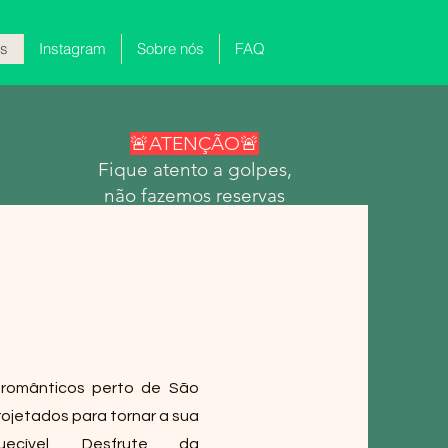
es
Instagram
Sobre nós
FAQ
🚨ATENÇÃO🚨
Fique atento a golpes,
não fazemos reservas
pelo WhatsApp,
apenas em nosso site
e Airbnb!
 românticos perto de São
ojetados para tornar a sua
uecível. Desfrute da