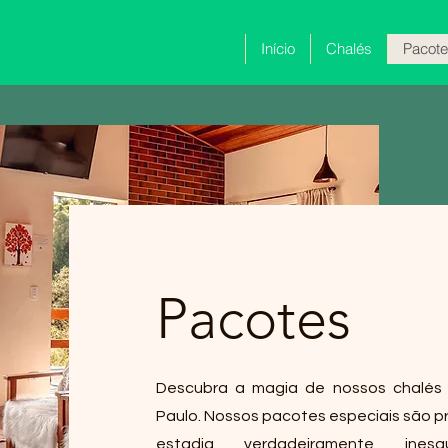
Início
Chalés
Pacot
PARCELAMOS
EM ATÉ 10X
NO CARTÃO!
Pacotes
Descubra a magia de nossos chalés
Paulo. Nossos pacotes especiais são pr
estadia verdadeiramente inesq