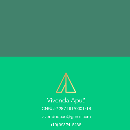
Vivenda Apuã
CNPJ 52.287.191/0001-18
vivendaapua@gmail.com
(19) 99374-5438