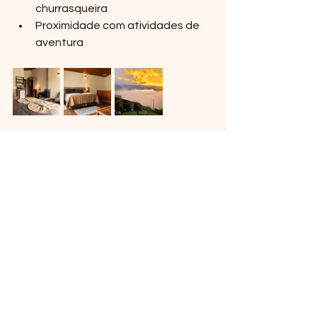
churrasqueira
Proximidade com atividades de 
aventura
Conclusão
Cada uma dessas pousadas oferece 
uma experiência única e inesquecível, 
seja pela localização, pelo conforto 
ou pelas atividades disponíveis. 
Vivenda Apuã, Pousada Medeiros, 
Pousada Campim Limão e Pousada 
Terra dos Pássaros são escolhas 
perfeitas para quem deseja explorar 
o melhor do interior de São Paulo. 