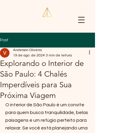
Vivenda Apuã
Post
Anderson Oliveira
19 de ago. de 2024
3 min de leitura
Explorando o Interior de
São Paulo: 4 Chalés
Imperdíveis para Sua
Próxima Viagem
O interior de São Paulo é um convite 
para quem busca tranquilidade, belas 
paisagens e um refúgio perfeito para 
relaxar. Se você está planejando uma 